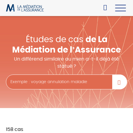
Études de cas
de La
Médiation de l’Assurance
Un différend similaire au mien a-t-il déjà été
statué ?
158 cas