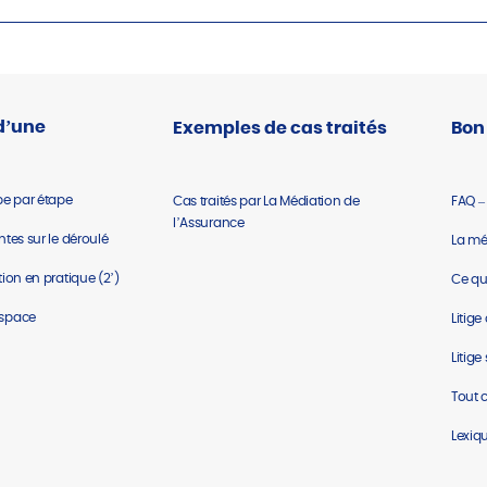
d’une
Exemples de cas traités
Bon
pe par étape
Cas traités par La Médiation de
FAQ –
l’Assurance
tes sur le déroulé
La mé
ion en pratique (2’)
Ce que
espace
Litig
Litige
Tout 
Lexiq