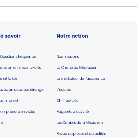
 à savoir
Notre action
 Questions fréquentes
Nos missions
diation en 9 points-clés
La Charte du Médiateur
 dit la Loi
Le médiateur de l’assurance
e avec un assureur étranger
L’équipe
 sur internet
Chiffres-clés
comprend​re en vidéo
Rapports d’activité
ue
Les Cahiers de la Médiation
Revue de presse et actualités