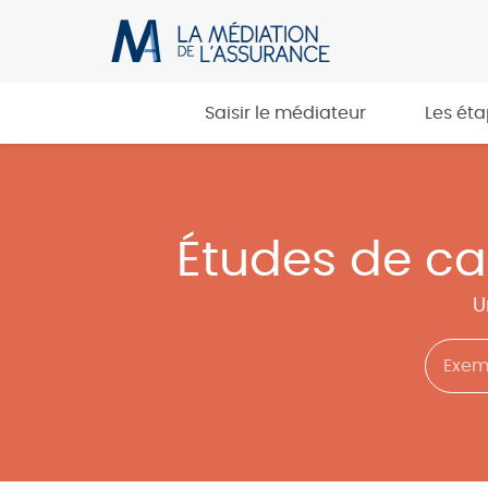
Saisir le médiateur
Les ét
Études de c
U