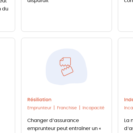
disparaît
con
eut
n du
Résiliation
Ind
Emprunteur
Franchise
Incapacité
Inca
Changer d’assurance
La 
emprunteur peut entraîner un «
d’a