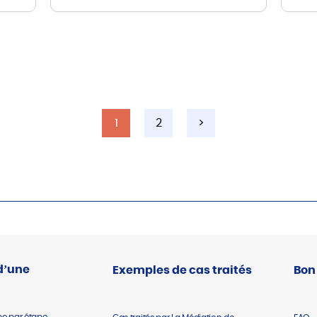
1
2
>
d’une
Exemples de cas traités
Bon