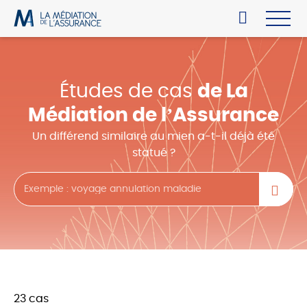
Études de cas
de La
Médiation de l’Assurance
Un différend similaire au mien a-t-il déjà été
statué ?
23 cas