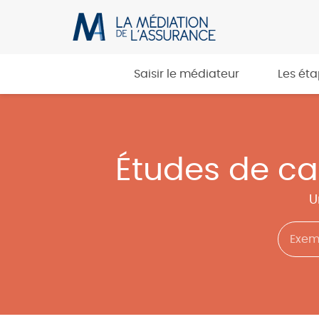
Saisir le médiateur
Les ét
Études de c
U