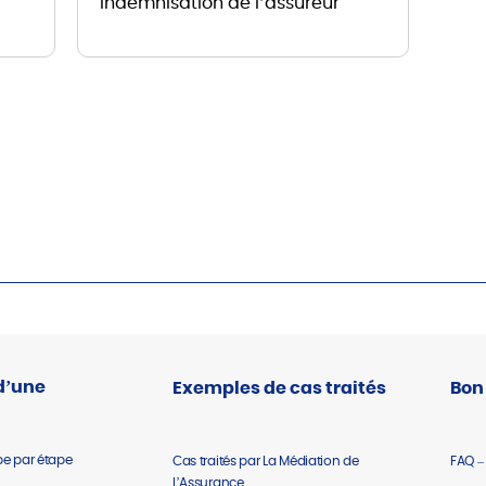
indemnisation de l’assureur
d’une
Exemples de cas traités
Bon
pe par étape
Cas traités par La Médiation de
FAQ –
l’Assurance