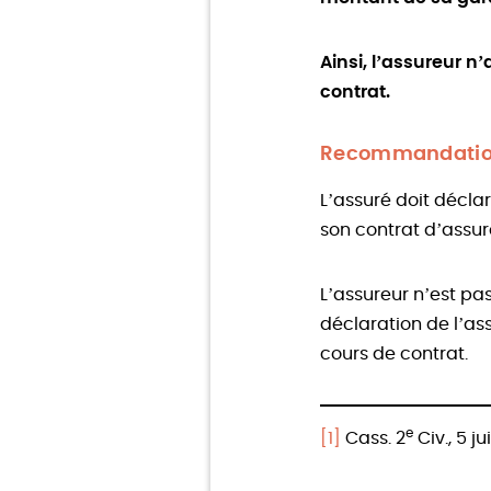
Ainsi, l’assureur 
contrat.
Recommandation
L’assuré doit décla
son contrat d’assu
L’assureur n’est pa
déclaration de l’as
cours de contrat.
e
[1]
Cass. 2
Civ., 5 ju