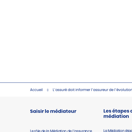
Accueil
L’assuré doit informer l’assureur de l’évoluti
Les étapes 
Saisir le médiateur
médiation
La Médiation éta
Le rôle de la Médiation de l’assurance