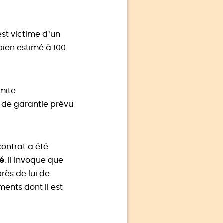
est victime d’un
bien estimé à 100
imite
 de garantie prévu
contrat a été
ué
. Il invoque que
près de lui de
ents dont il est