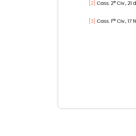
e
[2]
Cass. 2
Civ., 21
re
[3]
Cass. 1
Civ., 17 