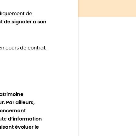
odiquement de
nt de signaler à son
en cours de contrat,
patrimoine
. Par ailleurs,
 concernant
aute d’information
aisant évoluer le