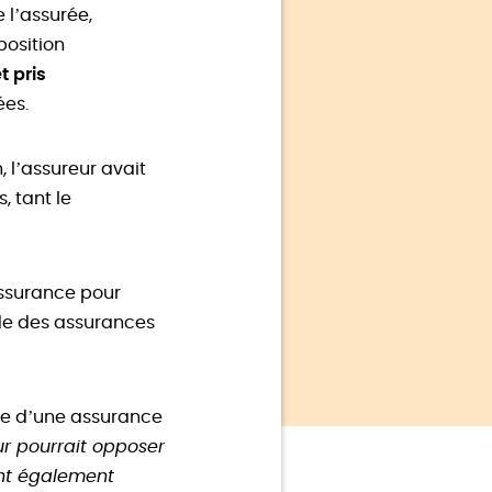
 l’assurée,
position
t pris
ées.
 l’assureur avait
, tant le
assurance pour
ode des assurances
ire d’une assurance
ur pourrait opposer
ont également