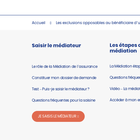
Accueil
Les exclusions opposables au bénéficiaire d
Les étapes 
Saisir le médiateur
médiation
La Médiation éta
Le rôle de la Médiation de l’assurance
Questions fréquen
Constituer mon dossier de demande
Vidéo – La médiat
Test – Puis-je saisir le médiateur ?
Accéder à mon 
Questions fréquentes pour la saisine
JE SAISIS LE MÉDIATEUR