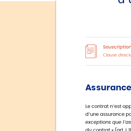
d’
Souscriptio
Clause d'excl
Assurance
Le contrat n’est opp
d’une assurance pou
exceptions que l’as
du contrat
» (art. L