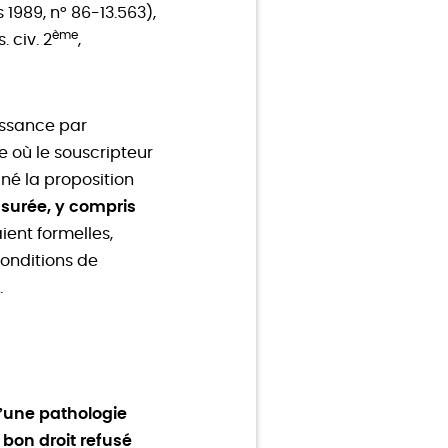
s 1989, n° 86-13.563),
ème
. civ. 2
,
issance par
e où le souscripteur
gné la proposition
ssurée, y compris
ient formelles,
conditions de
.
’une pathologie
 bon droit refusé