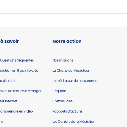
 à savoir
Notre action
 Questions fréquentes
Nos missions
diation en 9 points-clés
La Charte du Médiateur
 dit la Loi
Le médiateur de l’assurance
e avec un assureur étranger
L’équipe
 sur internet
Chiffres-clés
comprend​re en vidéo
Rapports d’activité
ue
Les Cahiers de la Médiation