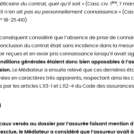
ère
iciaire du contrat, quel qu’il soit
» (Cass. civ. 1
, 7 mar
il n’en ait pas eu personnellement connaissance
» (Cass
 18-25.410).
 conséquent considéré que l’absence de prise de conna
conclusion du contrat était sans incidence dans la mesur
oir reçues et en avoir pris connaissance lorsqu’il avait si
onditions générales étaient donc bien opposables à l’a
sion.
Le Médiateur a ensuite relevé que ces dernières éta
nées en caractères très apparents, respectant ainsi les 
par les articles L.113-1 et L.112-4 du Code des assurances
n
aux versés au dossier par l’assurée faisant mention d
xclue, le Médiateur a considéré que l’assureur avait à