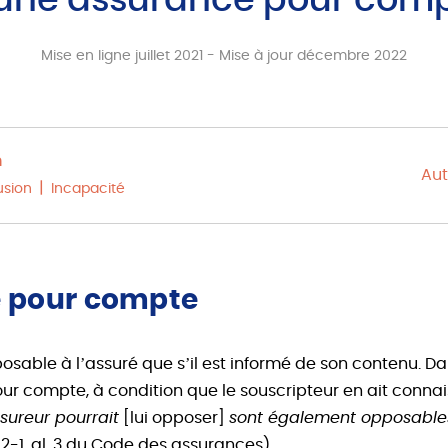
une assurance pour com
Mise en ligne juillet 2021 - Mise à jour décembre 2022
n
Aut
usion
Incapacité
 pour compte
osable à l’assuré que s’il est informé de son contenu. Dan
r compte, à condition que le souscripteur en ait conna
sureur pourrait
[lui opposer]
sont également opposables
.112-1, al. 3 du Code des assurances).