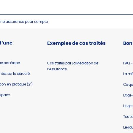
’une assurance pour compte
d’une
Exemples de cas traités
Bon
pe par étape
Cas traités par La Médiation de
FAQ –
l’Assurance
tes sur le déroulé
La mé
ion en pratique (2’)
Ce que
espace
Litig
Litige
Tout 
Lexiq