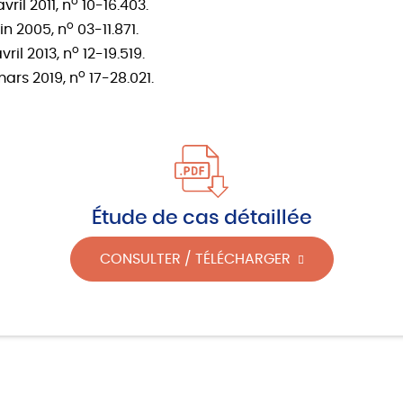
o
vril 2011, n
10-16.403.
o
uin 2005, n
03-11.871.
o
avril 2013, n
12-19.519.
o
mars 2019, n
17-28.021.
Étude de cas détaillée
CONSULTER / TÉLÉCHARGER