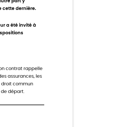
utre part y
 cette dernière.
r a été invité à
spositions
son contrat rappelle
 des assurances, les
de droit commun
s de départ.