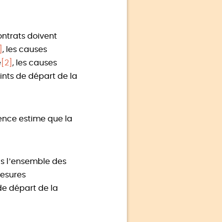
ontrats doivent
]
, les causes
e
[2]
, les causes
oints de départ de la
dence estime que la
as l’ensemble des
mesures
 de départ de la