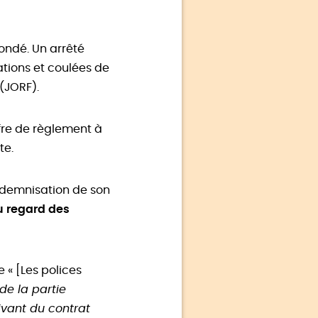
ondé. Un arrêté
ations et coulées de
 (JORF).
ffre de règlement à
te.
indemnisation de son
u regard des
 « [Les polices
 de la partie
ivant du contrat