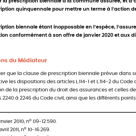
r la prescription biennale à la commune assurée, et d’a
ription quinquennale pour mettre un terme à l’action de
iption biennale étant inopposable en l’espèce, l’assureu
tion conformément à son offre de janvier 2020 et aux di
s du Médiateur
ifier que la clause de prescription biennale prévue dans 
e les dispositions des articles L.114-1 et L.114-2 du Code
on de la prescription du droit des assurances et celles 
 2240 à 2246 du Code civil, ainsi que les différents point
o
anvier 2010, n
09-12.590.
o
vril 2011, n
10-16.269.