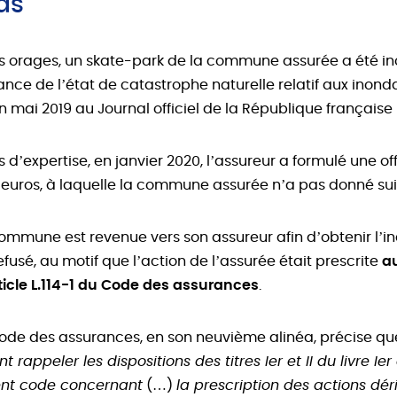
as
nts orages, un skate-park de la commune assurée a été in
nce de l’état de catastrophe naturelle relatif aux inond
n mai 2019 au Journal officiel de la République française
 d’expertise, en janvier 2020, l’assureur a formulé une o
euros, à laquelle la commune assurée n’a pas donné sui
 commune est revenue vers son assureur afin d’obtenir l’
 refusé, au motif que l’action de l’assurée était prescrite
a
rticle L.114-1 du Code des assurances
.
u Code des assurances, en son neuvième alinéa, précise que
t rappeler les dispositions des titres Ier et II du livre Ier
sent code concernant
(…)
la prescription des actions dér