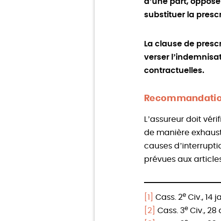
d’une part, oppose
substituer la presc
La clause de prescr
verser l’indemnisa
contractuelles.
Recommandation
L’assureur doit vér
de manière exhaustiv
causes d’interrupti
prévues aux articles
e
[1]
Cass. 2
Civ., 14 j
e
[2]
Cass. 3
Civ., 28 a