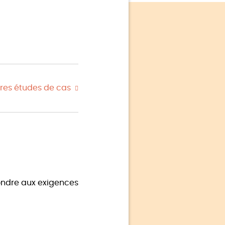
res études de cas
pondre aux exigences